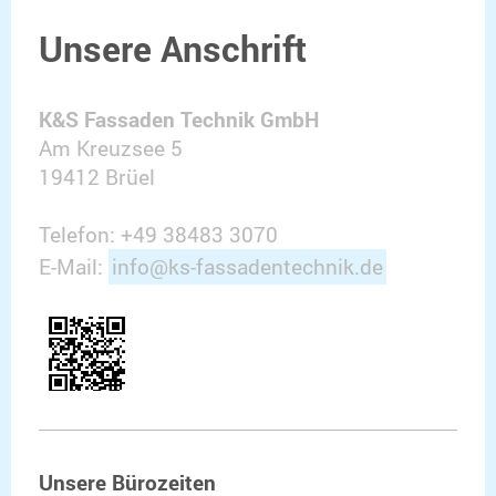
Unsere Anschrift
K&S Fassaden Technik GmbH
Am Kreuzsee 5
19412 Brüel
Telefon: +49 38483 3070
E-Mail:
info@ks-fassadentechnik.de
Unsere Bürozeiten