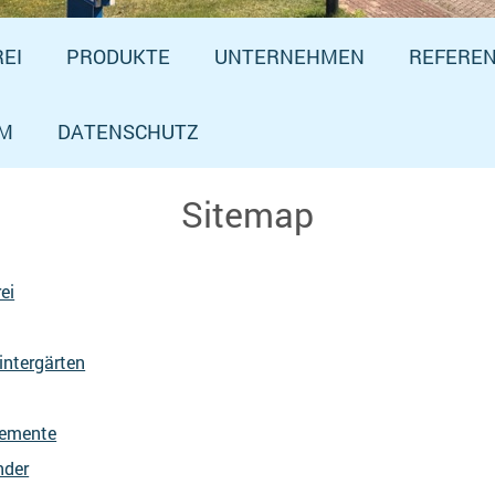
EI
PRODUKTE
UNTERNEHMEN
REFERE
UM
DATENSCHUTZ
Sitemap
ei
Wintergärten
lemente
nder