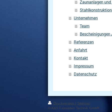
Zaunanlagen und 
Stahlkonstruktio
Unternehmen
Team
Bescheinigungen /
Referenzen
Anfahrt
Kontakt
Impressum
Datenschutz
Druckversion
|
Sitemap
© K&S Fassaden Technik GmbH